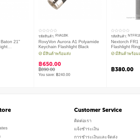
RVA1BK
NTFR1
รหัสสินค้า:
รหัสสินค้า:
X Baton 21"
RovyVon Aurora A1 Polyamide
Nextorch FR1 T
ight
Keychain Flashlight Black
Flashlight Ring
n
มีสินค้าพร้อมส่ง
มีสินค้าพร้อมส
฿
650.00
฿
380.00
฿
890.00
You save: ฿
240.00
tore
Customer Service
ติดต่อเรา
cates
แจ้งชำระเงิน
s
การชำระเงินและจัดส่ง