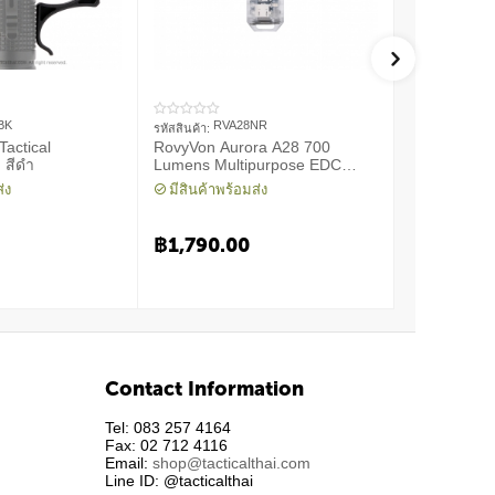
BK
RVA28NR
NTW
รหัสสินค้า:
รหัสสินค้า:
actical
RovyVon Aurora A28 700
ไฟฉายติดปื
 สีดำ
Lumens Multipurpose EDC
in-1 Multi-l
Flashlight Nichia-Red
่ง
มีสินค้าพร้อมส่ง
มีสินค้าพร้
฿
8,690.
฿
1,790.00
฿
9,180.00
You save: ฿
49
Contact Information
Tel: 083 257 4164
Fax: 02 712 4116
Email:
shop@tacticalthai.com
Line ID: @tacticalthai