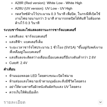
A28R (Red version): White Low - White High
A28U (UV version): UV Low - UV High
กดสวิทซ์ค้างไว้ประมาณ 0.3 วินาที เพื่อปิด, ในกรณีที่เปิดใช้
งานไฟฉายนานกว่า 3 นาที สามารถกดปิดได้ทันที ไม่ต้องกด
ค้างไว้ 0.3 วินาที
ระบบชาร์จและไฟแสดงสถานะการชาร์จแบตเตอรี่
แสงสีแดง: ชาร์จแบตเตอรี่
แสงสีฟ้า: แบตเตอรี่เต็ม
ระยะเวลาชาร์จไฟประมาณ 1 ชั่วโมง (5V/1A)
*ขึ้นอยู่กับพลังงาน
ที่เหลืออยู่ในแบตเตอรี่
แสงสีแดงจะติดสว่างเตือนเมื่อแบตเตอรี่มีแรงดันต่ำกว่า 2.6V
Cutoff: 2.4V
คำเตือน
ห้ามมองหลอด LED โดยตรงขณะเปิดไฟฉาย
ห้ามส่องแสงไฟฉายเข้าตามนุษย์และสิ่งมีชีวิตโดยตรง
อย่าให้ดวงตาหรือผิวหนังสัมผัสกับแสง UV โดยตรง
ควรเก็บให้พ้นมือเด็ก
รายละเอียด