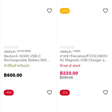
-24%
NTDC0091
FMA1
รหัสสินค้า:
รหัสสินค้า:
Nextorch 16340 USB-C
สายชาร์จแบตเตอรี่ FOLOMOV
Rechargerable Battery 800
A1 Magnetic USB Charger and
mAh 3.6V (RCR123A)
Discharge
มีสินค้าพร้อมส่ง
out of stock
฿
220.00
฿
600.00
฿
290.00
-40%
-31%